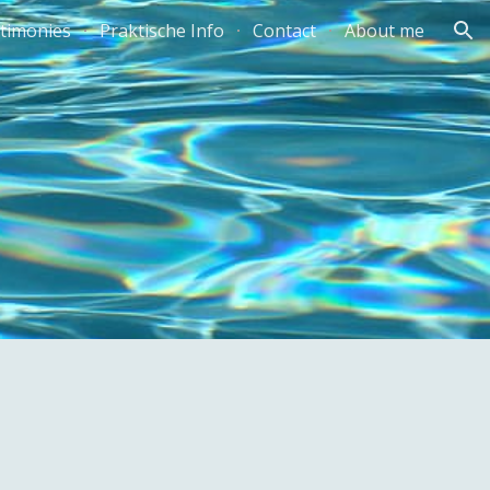
timonies
Praktische Info
Contact
About me
ion