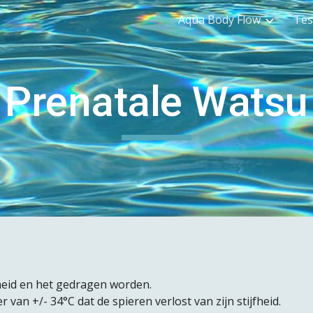
Aqua Body Flow
Tes
ip to main content
Skip to navigat
Prenatale Watsu
heid en het gedragen worden.
van +/- 34°C dat de spieren verlost van zijn stijfheid.